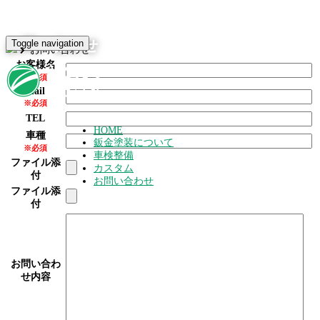
お問い合わせ
Toggle navigation
お問い合わせ
お客様名
※必須
mail
※必須
TEL
HOME
車種
鈑金塗装について
※必須
車検整備
ファイル添
カスタム
付
お問い合わせ
ファイル添
付
お問い合わ
せ内容