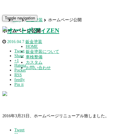
Blog
Toggle navigation
Blog
鈑金塗装
ホームページ公開
ホームページ公開
2016.04.7
鈑金塗装
HOME
Tweet
鈑金塗装について
Share
車検整備
+1
カスタム
Hatena
お問い合わせ
Pocket
RSS
feedly
Pin it
2016年3月21日、ホームページリニューアル致しました。
Tweet